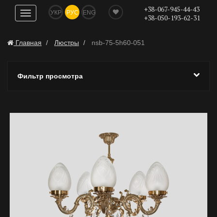
+38-067-945-44-43
УКР
РУС
ENG
Показать
+38-050-193-62-31
навигацию
Главная
Люстры
nsb-75-5h60-051
Фильтр просмотра