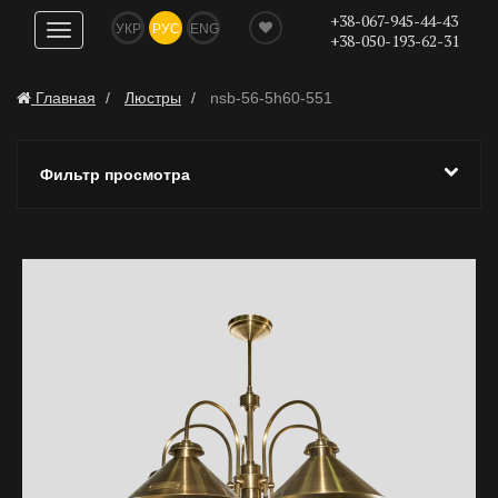
+38-067-945-44-43
УКР
РУС
ENG
Показать
+38-050-193-62-31
навигацию
Главная
Люстры
nsb-56-5h60-551
Фильтр просмотра