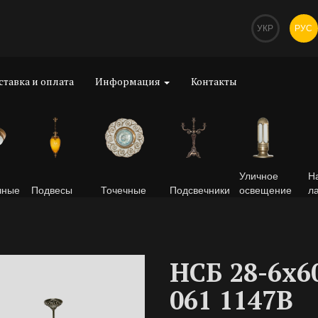
УКР
РУС
ставка и оплата
Информация
Контакты
Уличное
Н
чные
Подвесы
Точечные
Подсвечники
освещение
л
НСБ 28-6х6
061 1147В