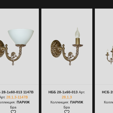
 28-1х60-013 1147В
НББ 28-1х60-013
Арт.
НСБ 2
Арт.
28,1,3-1147В
28,1,3
оллекция:
ПАРИЖ
Коллекция:
ПАРИЖ
Колл
Бра
Бра