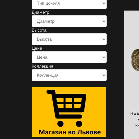
Диаметр
Высота
Цена
Коллекция
НББ
К