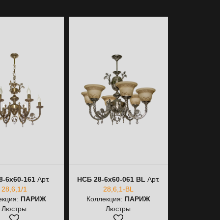
8-6х60-161
Арт.
НСБ 28-6х60-061 ВL
Арт.
НСБ 28-6х60
28,6,1/1
28,6,1-ВL
28,6
екция:
ПАРИЖ
Коллекция:
ПАРИЖ
Коллекц
Люстры
Люстры
Лю