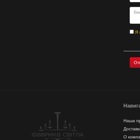
Я 
Навиг
Наша п
Доставк
О комп