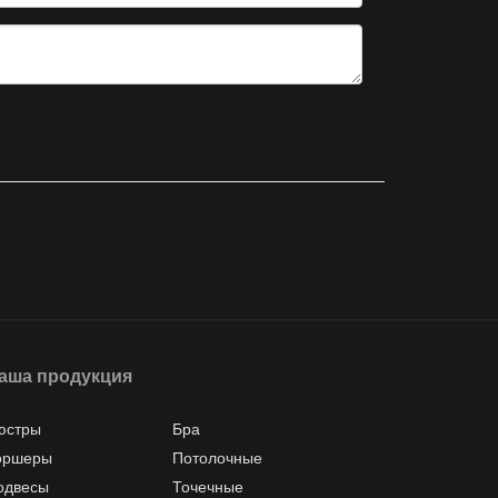
аша продукция
юстры
Бра
оршеры
Потолочные
одвесы
Точечные