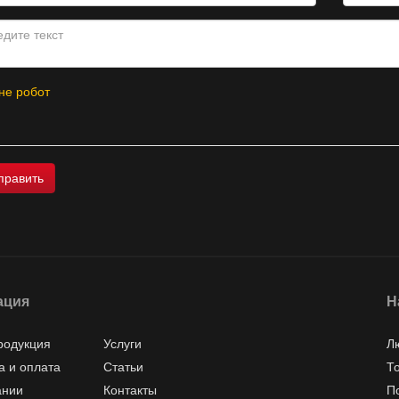
не робот
ация
Н
родукция
Услуги
Л
а и оплата
Статьи
Т
ании
Контакты
П