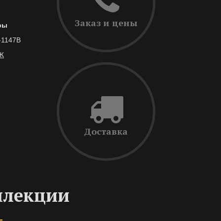
Заказ и цены
ры
-1147В
Ж
Доставка
ллекции