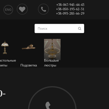
+38-067-945-44-43
+38-050-193-62-31
ENG
+38-093-285-66-29
астольные
Большые
ампы
Подсветка
люстры
0-