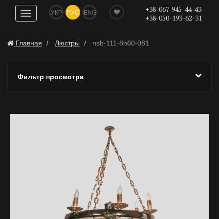
+38-067-945-44-43
УКР
РУС
ENG
Показать
+38-050-193-62-31
навигацию
Главная
Люстры
nsb-111-8h60-081
Фильтр просмотра