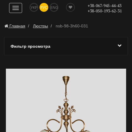
+38-067-945-44-43
УКР
РУС
ENG
Показать
+38-050-193-62-31
навигацию
Главная
Люстры
nsb-98-3h60-031
Фильтр просмотра