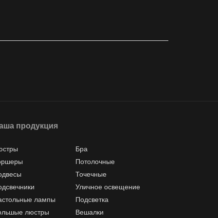
аша продукция
юстры
Бра
оршеры
Потолочные
одвесы
Точечные
одсвечники
Уличное освещение
астольные лампы
Подсветка
ольшые люстры
Вешалки