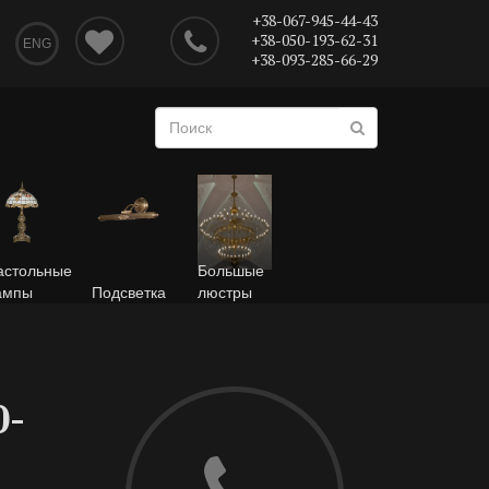
+38-067-945-44-43
+38-050-193-62-31
ENG
+38-093-285-66-29
астольные
Большые
ампы
Подсветка
люстры
0-