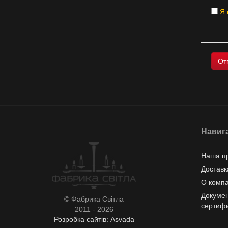
Я 
Навиг
Наша п
Доставк
О комп
Докумен
© Фабрика Світла
сертиф
2011 - 2026
Розробка сайтів: Asvada