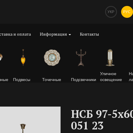
УКР
РУС
ставка и оплата
Информация
Контакты
Уличное
Н
чные
Подвесы
Точечные
Подсвечники
освещение
л
НСБ 97-5х6
051 23